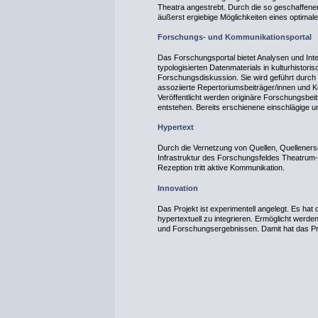
Theatra angestrebt. Durch die so geschaffene
äußerst ergiebige Möglichkeiten eines optimale
Forschungs- und Kommunikationsportal
Das Forschungsportal bietet Analysen und Inter
typologisierten Datenmaterials in kulturhistorisc
Forschungsdiskussion. Sie wird geführt durch d
assoziierte Repertoriumsbeiträger/innen und K
Veröffentlicht werden originäre Forschungsbei
entstehen. Bereits erschienene einschlägige 
Hypertext
Durch die Vernetzung von Quellen, Quelleners
Infrastruktur des Forschungsfeldes Theatrum-Lit
Rezeption tritt aktive Kommunikation.
Innovation
Das Projekt ist experimentell angelegt. Es ha
hypertextuell zu integrieren. Ermöglicht werde
und Forschungsergebnissen. Damit hat das Proj