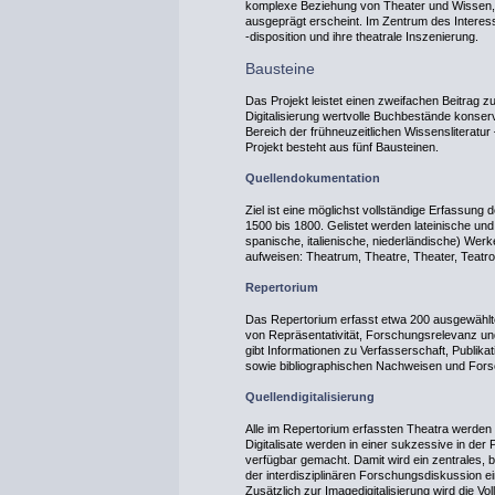
komplexe Beziehung von Theater und Wissen, wi
ausgeprägt erscheint. Im Zentrum des Intere
‑disposition und ihre theatrale Inszenierung.
Bausteine
Das Projekt leistet einen zweifachen Beitrag z
Digitalisierung wertvolle Buchbestände konser
Bereich der frühneuzeitlichen Wissensliteratur
Projekt besteht aus fünf Bausteinen.
Quellendokumentation
Ziel ist eine möglichst vollständige Erfassung
1500 bis 1800. Gelistet werden lateinische und
spanische, italienische, niederländische) Werk
aufweisen: Theatrum, Theatre, Theater, Teatr
Repertorium
Das Repertorium erfasst etwa 200 ausgewählte 
von Repräsentativität, Forschungsrelevanz un
gibt Informationen zu Verfasserschaft, Publikat
sowie bibliographischen Nachweisen und Forsc
Quellendigitalisierung
Alle im Repertorium erfassten Theatra werden d
Digitalisate werden in einer sukzessive in der
verfügbar gemacht. Damit wird ein zentrales, 
der interdisziplinären Forschungsdiskussion ein
Zusätzlich zur Imagedigitalisierung wird die Vo