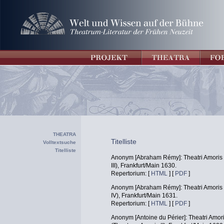
THEATRA
Titelliste
Volltextsuche
Titelliste
Anonym [Abraham Rémy]: Theatri Amoris D
III), Frankfurt/Main 1630.
Repertorium: [
HTML
] [
PDF
]
Anonym [Abraham Rémy]: Theatri Amoris Vi
IV), Frankfurt/Main 1631.
Repertorium: [
HTML
] [
PDF
]
Anonym [Antoine du Périer]: Theatri Amori