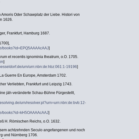
.
Amoris Oder Schawplatz der Liebe. Histori von
in 1626.
eger, Frankfurt, Hamburg 1687.
1700],
e.de/books?id=EPQ5AAAAcAAJ
]
um et recentis ignominia theatrum, o.O. 1705.
htm
]
-duesseldorf.de/urn/urn:nbn:de:hbz:061:1-19196
]
e La Guerre En Europe, Amsterdam 1702.
cher Verliebten, Frankfurt und Leipzig 1743.
ine jäh-veränderte Schau-Bühne Fürgestellt,
esolving.de/urn/resolver.pl?urn=urn:nbn:de:bvb:12-
e.de/books?id=kH5OAAAAcAAJ
]
eß H. Römischen Reichs, o.O. 1632.
iesem achtzehnden Seculo angefangenen und noch
urg und Nürnberg 1706.