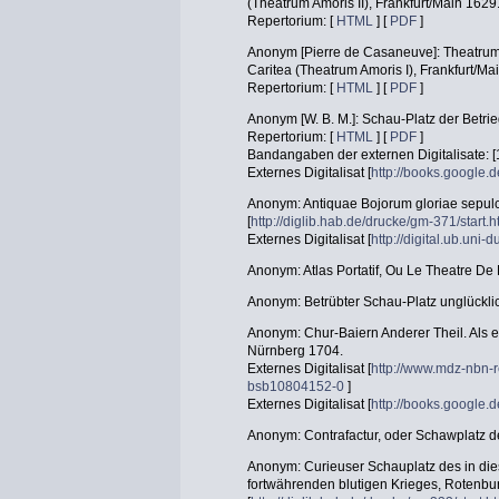
(Theatrum Amoris II), Frankfurt/Main 1629
Repertorium: [
HTML
] [
PDF
]
Anonym [Pierre de Casaneuve]: Theatrum 
Caritea (Theatrum Amoris I), Frankfurt/Ma
Repertorium: [
HTML
] [
PDF
]
Anonym [W. B. M.]: Schau-Platz der Betri
Repertorium: [
HTML
] [
PDF
]
Bandangaben der externen Digitalisate: [
Externes Digitalisat [
http://books.googl
Anonym: Antiquae Bojorum gloriae sepulcr
[
http://diglib.hab.de/drucke/gm-371/start.
Externes Digitalisat [
http://digital.ub.uni
Anonym: Atlas Portatif, Ou Le Theatre D
Anonym: Betrübter Schau-Platz unglückli
Anonym: Chur-Baiern Anderer Theil. Als e
Nürnberg 1704.
Externes Digitalisat [
http://www.mdz-nbn-r
bsb10804152-0
]
Externes Digitalisat [
http://books.googl
Anonym: Contrafactur, oder Schawplatz d
Anonym: Curieuser Schauplatz des in d
fortwährenden blutigen Krieges, Rotenb