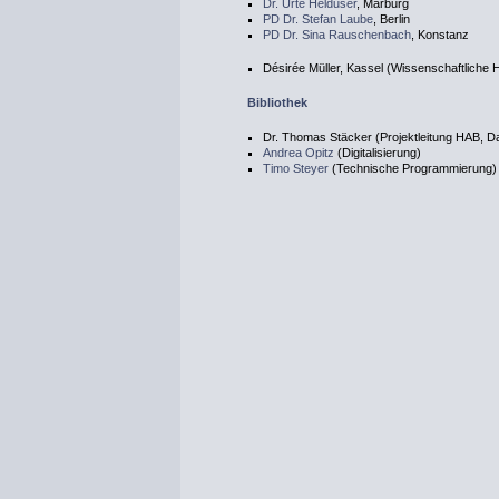
Dr. Urte Helduser
, Marburg
PD Dr. Stefan Laube
, Berlin
PD Dr. Sina Rauschenbach
, Konstanz
Désirée Müller, Kassel (Wissenschaftliche H
Bibliothek
Dr. Thomas Stäcker (Projektleitung HAB, 
Andrea Opitz
(Digitalisierung)
Timo Steyer
(Technische Programmierung)