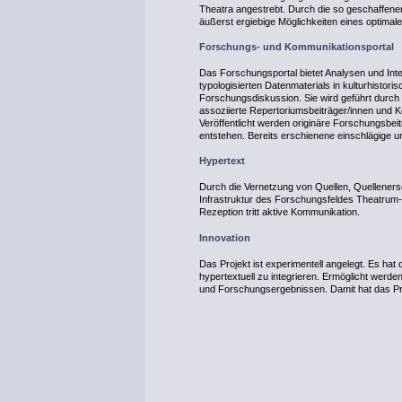
Theatra angestrebt. Durch die so geschaffene
äußerst ergiebige Möglichkeiten eines optimale
Forschungs- und Kommunikationsportal
Das Forschungsportal bietet Analysen und Inter
typologisierten Datenmaterials in kulturhistorisc
Forschungsdiskussion. Sie wird geführt durch d
assoziierte Repertoriumsbeiträger/innen und K
Veröffentlicht werden originäre Forschungsbei
entstehen. Bereits erschienene einschlägige 
Hypertext
Durch die Vernetzung von Quellen, Quelleners
Infrastruktur des Forschungsfeldes Theatrum-Lit
Rezeption tritt aktive Kommunikation.
Innovation
Das Projekt ist experimentell angelegt. Es ha
hypertextuell zu integrieren. Ermöglicht werde
und Forschungsergebnissen. Damit hat das Proj