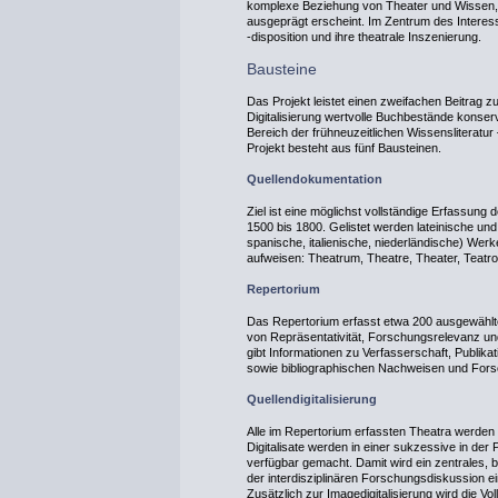
komplexe Beziehung von Theater und Wissen, wi
ausgeprägt erscheint. Im Zentrum des Intere
‑disposition und ihre theatrale Inszenierung.
Bausteine
Das Projekt leistet einen zweifachen Beitrag z
Digitalisierung wertvolle Buchbestände konser
Bereich der frühneuzeitlichen Wissensliteratur
Projekt besteht aus fünf Bausteinen.
Quellendokumentation
Ziel ist eine möglichst vollständige Erfassung
1500 bis 1800. Gelistet werden lateinische und
spanische, italienische, niederländische) Werk
aufweisen: Theatrum, Theatre, Theater, Teatr
Repertorium
Das Repertorium erfasst etwa 200 ausgewählte 
von Repräsentativität, Forschungsrelevanz un
gibt Informationen zu Verfasserschaft, Publikat
sowie bibliographischen Nachweisen und Forsc
Quellendigitalisierung
Alle im Repertorium erfassten Theatra werden d
Digitalisate werden in einer sukzessive in der
verfügbar gemacht. Damit wird ein zentrales, 
der interdisziplinären Forschungsdiskussion ein
Zusätzlich zur Imagedigitalisierung wird die Vo