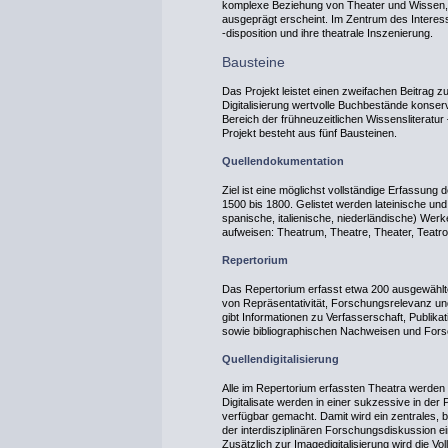
komplexe Beziehung von Theater und Wissen, wi
ausgeprägt erscheint. Im Zentrum des Intere
‑disposition und ihre theatrale Inszenierung.
Bausteine
Das Projekt leistet einen zweifachen Beitrag z
Digitalisierung wertvolle Buchbestände konser
Bereich der frühneuzeitlichen Wissensliteratur
Projekt besteht aus fünf Bausteinen.
Quellendokumentation
Ziel ist eine möglichst vollständige Erfassung
1500 bis 1800. Gelistet werden lateinische und
spanische, italienische, niederländische) Werk
aufweisen: Theatrum, Theatre, Theater, Teatr
Repertorium
Das Repertorium erfasst etwa 200 ausgewählte 
von Repräsentativität, Forschungsrelevanz un
gibt Informationen zu Verfasserschaft, Publikat
sowie bibliographischen Nachweisen und Forsc
Quellendigitalisierung
Alle im Repertorium erfassten Theatra werden d
Digitalisate werden in einer sukzessive in der
verfügbar gemacht. Damit wird ein zentrales, 
der interdisziplinären Forschungsdiskussion ein
Zusätzlich zur Imagedigitalisierung wird die Vo