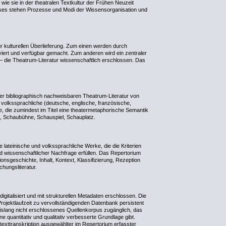
e sie in der theatralen Textkultur der Frühen Neuzeit
sses stehen Prozesse und Modi der Wissensorganisation und
ur kulturellen Überlieferung. Zum einen werden durch
viert und verfügbar gemacht. Zum anderen wird ein zentraler
 – die Theatrum-Literatur wissenschaftlich erschlossen. Das
 der bibliographisch nachweisbaren Theatrum-Literatur von
 volkssprachliche (deutsche, englische, französische,
e, die zumindest im Titel eine theatermetaphorische Semantik
o, Schaubühne, Schauspiel, Schauplatz.
lateinische und volkssprachliche Werke, die die Kriterien
d wissenschaftlicher Nachfrage erfüllen. Das Repertorium
ionsgeschichte, Inhalt, Kontext, Klassifizierung, Rezeption
hungsliteratur.
igitalisiert und mit strukturellen Metadaten erschlossen. Die
 Projektlaufzeit zu vervollständigenden Datenbank persistent
bislang nicht erschlossenes Quellenkorpus zugänglich, das
e quantitativ und qualitativ verbesserte Grundlage gibt.
lltexttranskription ausgewählter im Repertorium erfasster