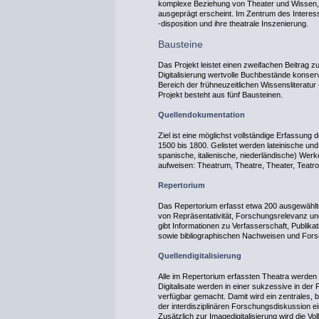
komplexe Beziehung von Theater und Wissen, wi
ausgeprägt erscheint. Im Zentrum des Intere
‑disposition und ihre theatrale Inszenierung.
Bausteine
Das Projekt leistet einen zweifachen Beitrag z
Digitalisierung wertvolle Buchbestände konser
Bereich der frühneuzeitlichen Wissensliteratur
Projekt besteht aus fünf Bausteinen.
Quellendokumentation
Ziel ist eine möglichst vollständige Erfassung
1500 bis 1800. Gelistet werden lateinische und
spanische, italienische, niederländische) Werk
aufweisen: Theatrum, Theatre, Theater, Teatr
Repertorium
Das Repertorium erfasst etwa 200 ausgewählte 
von Repräsentativität, Forschungsrelevanz un
gibt Informationen zu Verfasserschaft, Publikat
sowie bibliographischen Nachweisen und Forsc
Quellendigitalisierung
Alle im Repertorium erfassten Theatra werden d
Digitalisate werden in einer sukzessive in der
verfügbar gemacht. Damit wird ein zentrales, 
der interdisziplinären Forschungsdiskussion ein
Zusätzlich zur Imagedigitalisierung wird die Vo