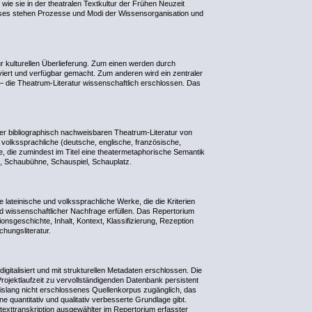
e sie in der theatralen Textkultur der Frühen Neuzeit
sses stehen Prozesse und Modi der Wissensorganisation und
ur kulturellen Überlieferung. Zum einen werden durch
viert und verfügbar gemacht. Zum anderen wird ein zentraler
 – die Theatrum-Literatur wissenschaftlich erschlossen. Das
 der bibliographisch nachweisbaren Theatrum-Literatur von
 volkssprachliche (deutsche, englische, französische,
e, die zumindest im Titel eine theatermetaphorische Semantik
o, Schaubühne, Schauspiel, Schauplatz.
lateinische und volkssprachliche Werke, die die Kriterien
d wissenschaftlicher Nachfrage erfüllen. Das Repertorium
ionsgeschichte, Inhalt, Kontext, Klassifizierung, Rezeption
hungsliteratur.
igitalisiert und mit strukturellen Metadaten erschlossen. Die
 Projektlaufzeit zu vervollständigenden Datenbank persistent
bislang nicht erschlossenes Quellenkorpus zugänglich, das
e quantitativ und qualitativ verbesserte Grundlage gibt.
lltexttranskription ausgewählter im Repertorium erfasster