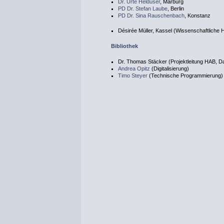
Dr. Urte Helduser
, Marburg
PD Dr. Stefan Laube
, Berlin
PD Dr. Sina Rauschenbach
, Konstanz
Désirée Müller, Kassel (Wissenschaftliche H
Bibliothek
Dr. Thomas Stäcker (Projektleitung HAB, 
Andrea Opitz
(Digitalisierung)
Timo Steyer
(Technische Programmierung)