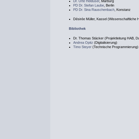
Dr. Urte Helduser
, Marburg
PD Dr. Stefan Laube
, Berlin
PD Dr. Sina Rauschenbach
, Konstanz
Désirée Müller, Kassel (Wissenschaftliche H
Bibliothek
Dr. Thomas Stäcker (Projektleitung HAB, 
Andrea Opitz
(Digitalisierung)
Timo Steyer
(Technische Programmierung)