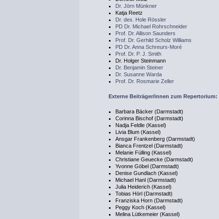
Dr. Jörn Münkner
Katja Reetz
Dr. des. Hole Rössler
PD Dr. Michael Rohrschneider
Prof. Dr. Allison Saunders
Prof. Dr. Gerhild Scholz Williams
PD Dr. Anna Schreurs-Moré
Prof. Dr. P. J. Smith
Dr. Holger Steinmann
Dr. Benjamin Steiner
Dr. Susanne Warda
Prof. Dr. Rosmarie Zeller
Externe Beiträger/innen zum Repertorium:
Barbara Bäcker (Darmstadt)
Corinna Bischof (Darmstadt)
Nadja Feldle (Kassel)
Livia Blum (Kassel)
Ansgar Frankenberg (Darmstadt)
Bianca Frentzel (Darmstadt)
Melanie Fülling (Kassel)
Christiane Geuecke (Darmstadt)
Yvonne Göbel (Darmstadt)
Denise Gundlach (Kassel)
Michael Hanl (Darmstadt)
Julia Heiderich (Kassel)
Tobias Hörl (Darmstadt)
Franziska Horn (Darmstadt)
Peggy Koch (Kassel)
Melina Lütkemeier (Kassel)