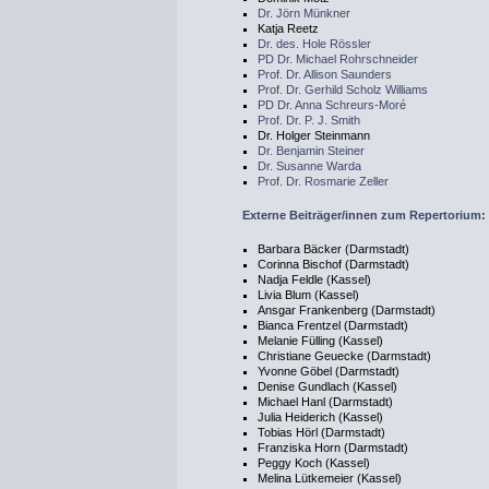
Dr. Jörn Münkner
Katja Reetz
Dr. des. Hole Rössler
PD Dr. Michael Rohrschneider
Prof. Dr. Allison Saunders
Prof. Dr. Gerhild Scholz Williams
PD Dr. Anna Schreurs-Moré
Prof. Dr. P. J. Smith
Dr. Holger Steinmann
Dr. Benjamin Steiner
Dr. Susanne Warda
Prof. Dr. Rosmarie Zeller
Externe Beiträger/innen zum Repertorium:
Barbara Bäcker (Darmstadt)
Corinna Bischof (Darmstadt)
Nadja Feldle (Kassel)
Livia Blum (Kassel)
Ansgar Frankenberg (Darmstadt)
Bianca Frentzel (Darmstadt)
Melanie Fülling (Kassel)
Christiane Geuecke (Darmstadt)
Yvonne Göbel (Darmstadt)
Denise Gundlach (Kassel)
Michael Hanl (Darmstadt)
Julia Heiderich (Kassel)
Tobias Hörl (Darmstadt)
Franziska Horn (Darmstadt)
Peggy Koch (Kassel)
Melina Lütkemeier (Kassel)