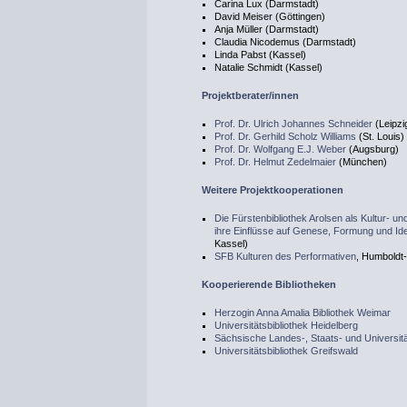
Carina Lux (Darmstadt)
David Meiser (Göttingen)
Anja Müller (Darmstadt)
Claudia Nicodemus (Darmstadt)
Linda Pabst (Kassel)
Natalie Schmidt (Kassel)
Projektberater/innen
Prof. Dr. Ulrich Johannes Schneider
(Leipzi
Prof. Dr. Gerhild Scholz Williams
(St. Louis)
Prof. Dr. Wolfgang E.J. Weber
(Augsburg)
Prof. Dr. Helmut Zedelmaier
(München)
Weitere Projektkooperationen
Die Fürstenbibliothek Arolsen als Kultur- 
ihre Einflüsse auf Genese, Formung und Ide
Kassel)
SFB Kulturen des Performativen
, Humboldt-
Kooperierende Bibliotheken
Herzogin Anna Amalia Bibliothek Weimar
Universitätsbibliothek Heidelberg
Sächsische Landes-, Staats- und Universit
Universitätsbibliothek Greifswald