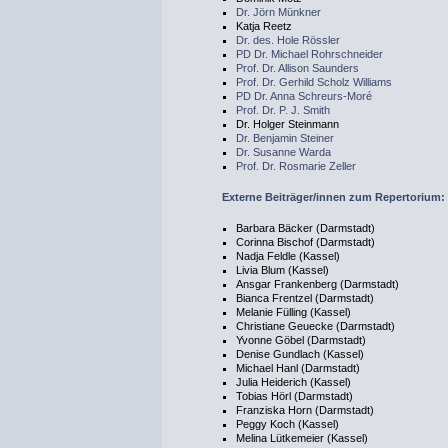
Dr. Jörn Münkner
Katja Reetz
Dr. des. Hole Rössler
PD Dr. Michael Rohrschneider
Prof. Dr. Allison Saunders
Prof. Dr. Gerhild Scholz Williams
PD Dr. Anna Schreurs-Moré
Prof. Dr. P. J. Smith
Dr. Holger Steinmann
Dr. Benjamin Steiner
Dr. Susanne Warda
Prof. Dr. Rosmarie Zeller
Externe Beiträger/innen zum Repertorium:
Barbara Bäcker (Darmstadt)
Corinna Bischof (Darmstadt)
Nadja Feldle (Kassel)
Livia Blum (Kassel)
Ansgar Frankenberg (Darmstadt)
Bianca Frentzel (Darmstadt)
Melanie Fülling (Kassel)
Christiane Geuecke (Darmstadt)
Yvonne Göbel (Darmstadt)
Denise Gundlach (Kassel)
Michael Hanl (Darmstadt)
Julia Heiderich (Kassel)
Tobias Hörl (Darmstadt)
Franziska Horn (Darmstadt)
Peggy Koch (Kassel)
Melina Lütkemeier (Kassel)