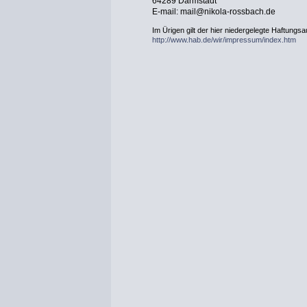
64289 Darmstadt
E-mail: mail@nikola-rossbach.de
Im Ürigen gilt der hier niedergelegte Haftungs
http://www.hab.de/wir/impressum/index.htm