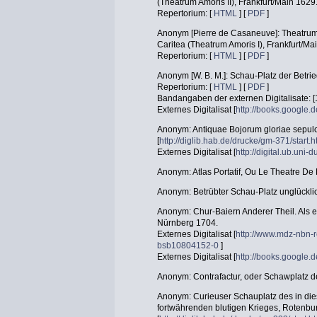
(Theatrum Amoris II), Frankfurt/Main 1629
Repertorium: [
HTML
] [
PDF
]
Anonym [Pierre de Casaneuve]: Theatrum 
Caritea (Theatrum Amoris I), Frankfurt/Ma
Repertorium: [
HTML
] [
PDF
]
Anonym [W. B. M.]: Schau-Platz der Betri
Repertorium: [
HTML
] [
PDF
]
Bandangaben der externen Digitalisate: [
Externes Digitalisat [
http://books.googl
Anonym: Antiquae Bojorum gloriae sepulcr
[
http://diglib.hab.de/drucke/gm-371/start.
Externes Digitalisat [
http://digital.ub.uni
Anonym: Atlas Portatif, Ou Le Theatre D
Anonym: Betrübter Schau-Platz unglückli
Anonym: Chur-Baiern Anderer Theil. Als e
Nürnberg 1704.
Externes Digitalisat [
http://www.mdz-nbn-r
bsb10804152-0
]
Externes Digitalisat [
http://books.googl
Anonym: Contrafactur, oder Schawplatz d
Anonym: Curieuser Schauplatz des in d
fortwährenden blutigen Krieges, Rotenb