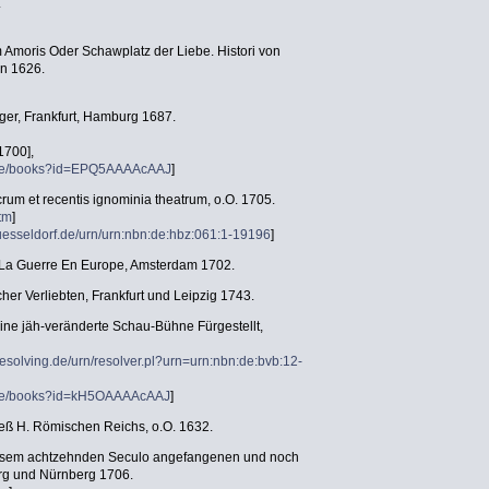
.
Amoris Oder Schawplatz der Liebe. Histori von
in 1626.
eger, Frankfurt, Hamburg 1687.
1700],
e.de/books?id=EPQ5AAAAcAAJ
]
um et recentis ignominia theatrum, o.O. 1705.
htm
]
-duesseldorf.de/urn/urn:nbn:de:hbz:061:1-19196
]
e La Guerre En Europe, Amsterdam 1702.
cher Verliebten, Frankfurt und Leipzig 1743.
ine jäh-veränderte Schau-Bühne Fürgestellt,
esolving.de/urn/resolver.pl?urn=urn:nbn:de:bvb:12-
e.de/books?id=kH5OAAAAcAAJ
]
eß H. Römischen Reichs, o.O. 1632.
iesem achtzehnden Seculo angefangenen und noch
urg und Nürnberg 1706.