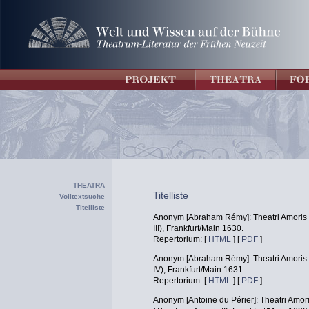
THEATRA
Titelliste
Volltextsuche
Titelliste
Anonym [Abraham Rémy]: Theatri Amoris D
III), Frankfurt/Main 1630.
Repertorium: [
HTML
] [
PDF
]
Anonym [Abraham Rémy]: Theatri Amoris Vi
IV), Frankfurt/Main 1631.
Repertorium: [
HTML
] [
PDF
]
Anonym [Antoine du Périer]: Theatri Amori