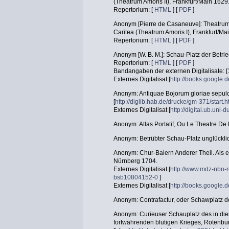
(Theatrum Amoris II), Frankfurt/Main 1629
Repertorium: [
HTML
] [
PDF
]
Anonym [Pierre de Casaneuve]: Theatrum 
Caritea (Theatrum Amoris I), Frankfurt/Ma
Repertorium: [
HTML
] [
PDF
]
Anonym [W. B. M.]: Schau-Platz der Betri
Repertorium: [
HTML
] [
PDF
]
Bandangaben der externen Digitalisate: [
Externes Digitalisat [
http://books.googl
Anonym: Antiquae Bojorum gloriae sepulcr
[
http://diglib.hab.de/drucke/gm-371/start.
Externes Digitalisat [
http://digital.ub.uni
Anonym: Atlas Portatif, Ou Le Theatre D
Anonym: Betrübter Schau-Platz unglückli
Anonym: Chur-Baiern Anderer Theil. Als e
Nürnberg 1704.
Externes Digitalisat [
http://www.mdz-nbn-r
bsb10804152-0
]
Externes Digitalisat [
http://books.googl
Anonym: Contrafactur, oder Schawplatz d
Anonym: Curieuser Schauplatz des in d
fortwährenden blutigen Krieges, Rotenb