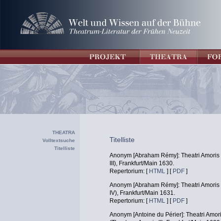
THEATRA
Titelliste
Volltextsuche
Titelliste
Anonym [Abraham Rémy]: Theatri Amoris D
III), Frankfurt/Main 1630.
Repertorium: [
HTML
] [
PDF
]
Anonym [Abraham Rémy]: Theatri Amoris Vi
IV), Frankfurt/Main 1631.
Repertorium: [
HTML
] [
PDF
]
Anonym [Antoine du Périer]: Theatri Amori