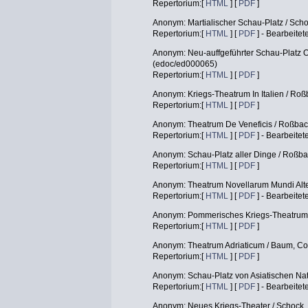
Repertorium:[
HTML
] [
PDF
]
Anonym: Martialischer Schau-Platz / Sc
Repertorium:[
HTML
] [
PDF
] - Bearbeitet
Anonym: Neu-auffgeführter Schau-Platz O
(edoc/ed000065)
Repertorium:[
HTML
] [
PDF
]
Anonym: Kriegs-Theatrum In Italien / Ro
Repertorium:[
HTML
] [
PDF
]
Anonym: Theatrum De Veneficis / Roßbac
Repertorium:[
HTML
] [
PDF
] - Bearbeitet
Anonym: Schau-Platz aller Dinge / Roßb
Repertorium:[
HTML
] [
PDF
]
Anonym: Theatrum Novellarum Mundi Alte
Repertorium:[
HTML
] [
PDF
] - Bearbeitet
Anonym: Pommerisches Kriegs-Theatrum 
Repertorium:[
HTML
] [
PDF
]
Anonym: Theatrum Adriaticum / Baum, C
Repertorium:[
HTML
] [
PDF
]
Anonym: Schau-Platz von Asiatischen Na
Repertorium:[
HTML
] [
PDF
] - Bearbeitet
Anonym: Neues Kriegs-Theater / Schock