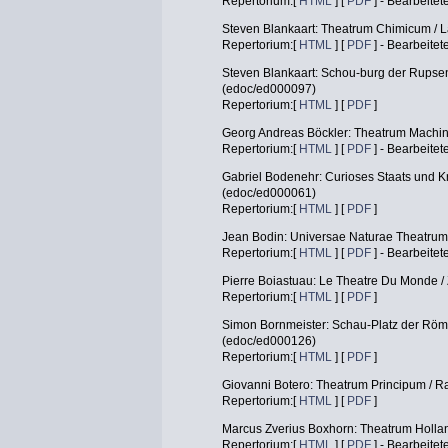
Repertorium:[
HTML
] [
PDF
] - Bearbeitet
Steven Blankaart: Theatrum Chimicum / 
Repertorium:[
HTML
] [
PDF
] - Bearbeitet
Steven Blankaart: Schou-burg der Rupse
(edoc/ed000097)
Repertorium:[
HTML
] [
PDF
]
Georg Andreas Böckler: Theatrum Machi
Repertorium:[
HTML
] [
PDF
] - Bearbeitet
Gabriel Bodenehr: Curioses Staats und 
(edoc/ed000061)
Repertorium:[
HTML
] [
PDF
]
Jean Bodin: Universae Naturae Theatrum
Repertorium:[
HTML
] [
PDF
] - Bearbeitet
Pierre Boiastuau: Le Theatre Du Monde /
Repertorium:[
HTML
] [
PDF
]
Simon Bornmeister: Schau-Platz der Röm
(edoc/ed000126)
Repertorium:[
HTML
] [
PDF
]
Giovanni Botero: Theatrum Principum / 
Repertorium:[
HTML
] [
PDF
]
Marcus Zverius Boxhorn: Theatrum Holla
Repertorium:[
HTML
] [
PDF
] - Bearbeitet