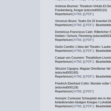
Andreas Brunner: Theatrum Virtutis Et Gl
Frankenberg, Ansgar (edoc/ed000110)
Repertorium:[
HTML
] [
PDF
]
Vincenzo Bruno: Teatro De Gl´Inventori D
Repertorium:[
HTML
] [
PDF
] - Bearbeitet
Dominicus Franciscus Calin: Ritterlicher 
Helden / Schock, Flemming (edoc/ed000
Repertorium:[
HTML
] [
PDF
]
Giulio Camillo: L’Idea del Theatro / Laub
Repertorium:[
HTML
] [
PDF
] - Bearbeitet
Caspar von Ceumern: Theatridium Livoni
Repertorium:[
HTML
] [
PDF
] - Bearbeitet
Strozzio Cigogna: Magiae Omnifariae Vel
(edoc/ed000185)
Repertorium:[
HTML
] [
PDF
] - Bearbeitet
Friedrich Eberhard Collin: Wunder-voller
(edoc/ed000128)
Repertorium:[
HTML
] [
PDF
]
Anonym: Curieuser Schauplatz des in d
fortwährenden blutigen Krieges / Lohsträ
Repertorium:[
HTML
] [
PDF
] - Bearbeitet