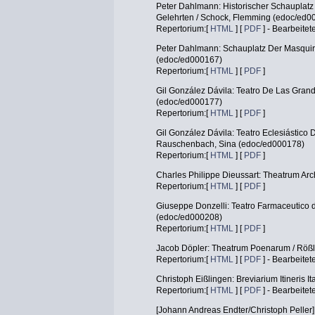
Peter Dahlmann: Historischer Schauplatz
Gelehrten / Schock, Flemming (edoc/ed0
Repertorium:[
HTML
] [
PDF
] - Bearbeitet
Peter Dahlmann: Schauplatz Der Masquir
(edoc/ed000167)
Repertorium:[
HTML
] [
PDF
]
Gil González Dávila: Teatro De Las Grand
(edoc/ed000177)
Repertorium:[
HTML
] [
PDF
]
Gil González Dávila: Teatro Eclesiástico D
Rauschenbach, Sina (edoc/ed000178)
Repertorium:[
HTML
] [
PDF
]
Charles Philippe Dieussart: Theatrum Arc
Repertorium:[
HTML
] [
PDF
]
Giuseppe Donzelli: Teatro Farmaceutico d
(edoc/ed000208)
Repertorium:[
HTML
] [
PDF
]
Jacob Döpler: Theatrum Poenarum / Rößl
Repertorium:[
HTML
] [
PDF
] - Bearbeitet
Christoph Eißlingen: Breviarium Itineris 
Repertorium:[
HTML
] [
PDF
] - Bearbeitet
[Johann Andreas Endter/Christoph Peller