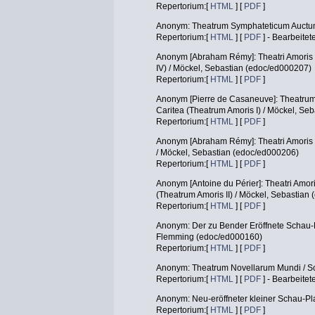
Repertorium:[
HTML
] [
PDF
]
Anonym: Theatrum Symphateticum Auctum
Repertorium:[
HTML
] [
PDF
] - Bearbeitet
Anonym [Abraham Rémy]: Theatri Amoris Vi
IV) / Möckel, Sebastian (edoc/ed000207)
Repertorium:[
HTML
] [
PDF
]
Anonym [Pierre de Casaneuve]: Theatrum 
Caritea (Theatrum Amoris I) / Möckel, Se
Repertorium:[
HTML
] [
PDF
]
Anonym [Abraham Rémy]: Theatri Amoris Dr
/ Möckel, Sebastian (edoc/ed000206)
Repertorium:[
HTML
] [
PDF
]
Anonym [Antoine du Périer]: Theatri Amori
(Theatrum Amoris II) / Möckel, Sebastian
Repertorium:[
HTML
] [
PDF
]
Anonym: Der zu Bender Eröffnete Schau-P
Flemming (edoc/ed000160)
Repertorium:[
HTML
] [
PDF
]
Anonym: Theatrum Novellarum Mundi / S
Repertorium:[
HTML
] [
PDF
] - Bearbeitet
Anonym: Neu-eröffneter kleiner Schau-Pl
Repertorium:[
HTML
] [
PDF
]