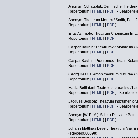
Anonym: Schauplatz Serinischer Helden-
Repertorium:[
HTML
] [
PDF
] - Bearbeitet
Anonym: Theatrum Morum / Smith, Paul J
Repertorium:[
HTML
] [
PDF
]
Elias Ashmole: Theatrum Chemicum Brita
Repertorium:[
HTML
] [
PDF
]
Caspar Bauhin: Theatrum Anatomicum / R
Repertorium:[
HTML
] [
PDF
]
Caspar Bauhin: Prodromos Theatri Botani
Repertorium:[
HTML
] [
PDF
]
Georg Beatus: Amphitheatrum Naturae / 
Repertorium:[
HTML
] [
PDF
]
Mattia Bellintani: Teatro del paradiso / 
Repertorium:[
HTML
] [
PDF
] - Bearbeitet
Jacques Besson: Theatrum Instrumentor
Repertorium:[
HTML
] [
PDF
] - Bearbeitet
Anonym [W. B. M.]: Schau-Platz der Betri
Repertorium:[
HTML
] [
PDF
]
Johann Matthias Beyer: Theatrum Machina
(edoc/ed000098)