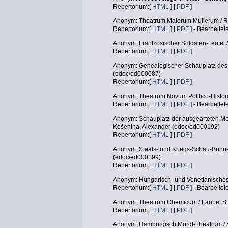
Repertorium:[
HTML
] [
PDF
]
Anonym: Theatrum Malorum Mulierum / R
Repertorium:[
HTML
] [
PDF
] - Bearbeitet
Anonym: Frantzösischer Soldaten-Teufel 
Repertorium:[
HTML
] [
PDF
]
Anonym: Genealogischer Schauplatz des 
(edoc/ed000087)
Repertorium:[
HTML
] [
PDF
]
Anonym: Theatrum Novum Politico-Histor
Repertorium:[
HTML
] [
PDF
] - Bearbeitet
Anonym: Schauplatz der ausgearteten Mens
Košenina, Alexander (edoc/ed000192)
Repertorium:[
HTML
] [
PDF
]
Anonym: Staats- und Kriegs-Schau-Bühne
(edoc/ed000199)
Repertorium:[
HTML
] [
PDF
]
Anonym: Hungarisch- und Venetianisches
Repertorium:[
HTML
] [
PDF
] - Bearbeitet
Anonym: Theatrum Chemicum / Laube, St
Repertorium:[
HTML
] [
PDF
]
Anonym: Hamburgisch Mordt-Theatrum / S