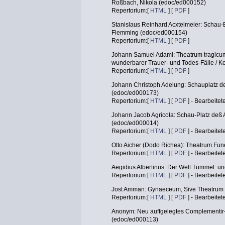
Roßbach, Nikola (edoc/ed000152)
Repertorium:[
HTML
] [
PDF
]
Stanislaus Reinhard Acxtelmeier: Schau-
Flemming (edoc/ed000154)
Repertorium:[
HTML
] [
PDF
]
Johann Samuel Adami: Theatrum tragicum
wunderbarer Trauer- und Todes-Fälle / K
Repertorium:[
HTML
] [
PDF
]
Johann Christoph Adelung: Schauplatz de
(edoc/ed000173)
Repertorium:[
HTML
] [
PDF
] - Bearbeitet
Johann Jacob Agricola: Schau-Platz deß
(edoc/ed000014)
Repertorium:[
HTML
] [
PDF
] - Bearbeitet
Otto Aicher (Dodo Richea): Theatrum Fun
Repertorium:[
HTML
] [
PDF
] - Bearbeitet
Aegidius Albertinus: Der Welt Tummel: u
Repertorium:[
HTML
] [
PDF
] - Bearbeitet
Jost Amman: Gynaeceum, Sive Theatrum 
Repertorium:[
HTML
] [
PDF
] - Bearbeitet
Anonym: Neu auffgelegtes Complementir-
(edoc/ed000113)