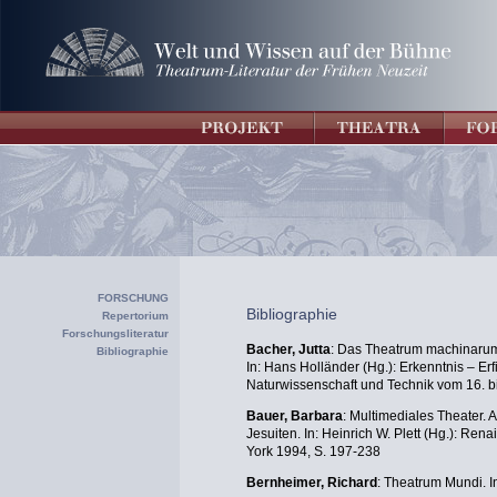
FORSCHUNG
Bibliographie
Repertorium
Forschungsliteratur
Bacher, Jutta
: Das Theatrum machinaru
Bibliographie
In: Hans Holländer (Hg.): Erkenntnis – Er
Naturwissenschaft und Technik vom 16. bi
Bauer, Barbara
: Multimediales Theater. 
Jesuiten. In: Heinrich W. Plett (Hg.): Re
York 1994, S. 197-238
Bernheimer, Richard
: Theatrum Mundi. In