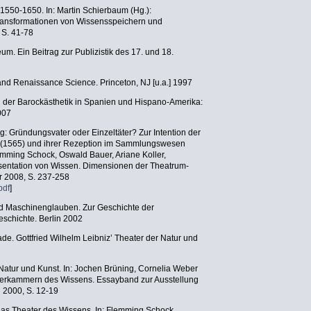
k 1550-1650. In: Martin Schierbaum (Hg.):
ransformationen von Wissensspeichern und
 S. 41-78
m. Ein Beitrag zur Publizistik des 17. und 18.
 and Renaissance Science. Princeton, NJ [u.a.] 1997
 der Barockästhetik in Spanien und Hispano-Amerika:
007
: Gründungsvater oder Einzeltäter? Zur Intention der
imi' (1565) und ihrer Rezeption im Sammlungswesen
mming Schock, Oswald Bauer, Ariane Koller,
sentation von Wissen. Dimensionen der Theatrum-
r 2008, S. 237-258
pdf
]
nd Maschinenglauben. Zur Geschichte der
schichte. Berlin 2002
de. Gottfried Wilhelm Leibniz’ Theater der Natur und
 Natur und Kunst. In: Jochen Brüning, Cornelia Weber
nderkammern des Wissens. Essayband zur Ausstellung
n 2000, S. 12-19
das Theater des Wissens. In: Flemming Schock,