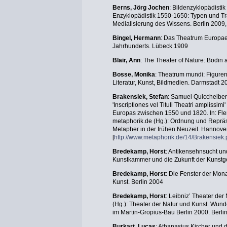
Berns, Jörg Jochen
: Bildenzyklopädisti
Enzyklopädistik 1550-1650: Typen und T
Medialisierung des Wissens. Berlin 2009,
Bingel, Hermann
: Das Theatrum Europaeu
Jahrhunderts. Lübeck 1909
Blair, Ann
: The Theater of Nature: Bodin
Bosse, Monika
: Theatrum mundi: Figuren
Literatur, Kunst, Bildmedien. Darmstadt 2
Brakensiek, Stefan
: Samuel Quicchelberg
'Inscriptiones vel Tituli Theatri ampliss
Europas zwischen 1550 und 1820. In: Fle
metaphorik.de (Hg.): Ordnung und Reprä
Metapher in der frühen Neuzeit. Hannove
[
http://www.metaphorik.de/14/Brakensiek.
Bredekamp, Horst
: Antikensehnsucht u
Kunstkammer und die Zukunft der Kunstge
Bredekamp, Horst
: Die Fenster der Mona
Kunst. Berlin 2004
Bredekamp, Horst
: Leibniz’ Theater der
(Hg.): Theater der Natur und Kunst. Wu
im Martin-Gropius-Bau Berlin 2000. Berli
Burkart, Lucas
: Athanasius Kircher und 